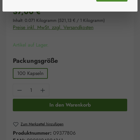
Regulärer Preis:
37,00 €
Inhalt:
0.071 Kilogramm
(521,13 € / 1 Kilogramm)
Preise inkl. MwSt. zzgl. Versandkosten
Artikel auf Lager.
auswählen
Packungsgröße
100 Kapseln
Produkt Anzahl: Gib den gewünschten Wert e
In den Warenkorb
Zum Merkzettel hinzufügen
Produktnummer:
09377806