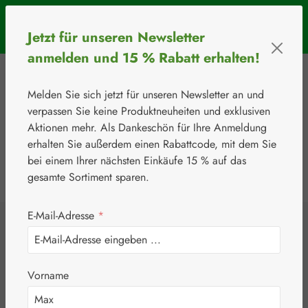
Zum Hauptinhalt springen
SOMMERAKTION: Bis 31. August 2026 erhalten Sie mit dem
Jetzt für unseren Newsletter
Rabattcode
BIOS5
5 € Rabatt ab einem Warenkorbwert von 50 €.
anmelden und 15 % Rabatt erhalten!
Melden Sie sich jetzt für unseren Newsletter an und
verpassen Sie keine Produktneuheiten und exklusiven
Aktionen mehr. Als Dankeschön für Ihre Anmeldung
erhalten Sie außerdem einen Rabattcode, mit dem Sie
bei einem Ihrer nächsten Einkäufe 15 % auf das
0
Werkzeugleiste anzeigen
Du hast 0 Produkte
gesamte Sortiment sparen.
E-Mail-Adresse
*
⚘
Aminosäuren
Acetyl-L-Carnitin
Vorname
250 mg Kapseln