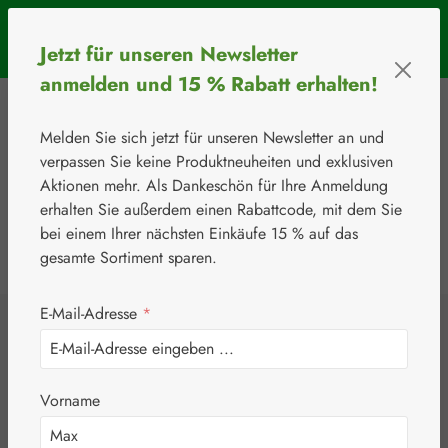
Zum Hauptinhalt springen
SOMMERAKTION: Bis 31. August 2026 erhalten Sie mit dem
Jetzt für unseren Newsletter
Rabattcode
BIOS5
5 € Rabatt ab einem Warenkorbwert von 50 €.
anmelden und 15 % Rabatt erhalten!
Melden Sie sich jetzt für unseren Newsletter an und
verpassen Sie keine Produktneuheiten und exklusiven
Aktionen mehr. Als Dankeschön für Ihre Anmeldung
erhalten Sie außerdem einen Rabattcode, mit dem Sie
bei einem Ihrer nächsten Einkäufe 15 % auf das
0
Werkzeugleiste anzeigen
Du hast 0 Produkte
gesamte Sortiment sparen.
E-Mail-Adresse
*
⚘
Botanicals
Baldrian 360 mg
Vorname
Kapseln