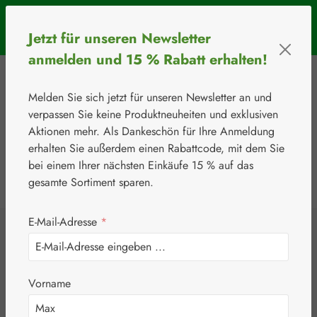
Zum Hauptinhalt springen
SOMMERAKTION: Bis 31. August 2026 erhalten Sie mit dem
Jetzt für unseren Newsletter
Rabattcode
BIOS5
5 € Rabatt ab einem Warenkorbwert von 50 €.
anmelden und 15 % Rabatt erhalten!
Melden Sie sich jetzt für unseren Newsletter an und
verpassen Sie keine Produktneuheiten und exklusiven
Aktionen mehr. Als Dankeschön für Ihre Anmeldung
erhalten Sie außerdem einen Rabattcode, mit dem Sie
bei einem Ihrer nächsten Einkäufe 15 % auf das
0
Werkzeugleiste anzeigen
Du hast 0 Produkte
gesamte Sortiment sparen.
E-Mail-Adresse
*
⚘
Bios Effect
Bios Effect
Vorname
Gedächtnis