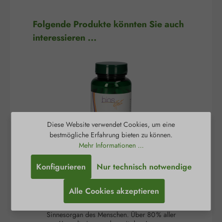
Produktgalerie überspringen
Folgende Produkte könnten Sie auch
interessieren ...
Diese Website verwendet Cookies, um eine
bestmögliche Erfahrung bieten zu können.
Mehr Informationen ...
Konfigurieren
Nur technisch notwendige
Bios Effect Augen
Complex
Alle Cookies akzeptieren
Das Auge ist ein wichtiges und hochkomplexes
Es
Sinnesorgan des Menschen. Über 80 % aller
h