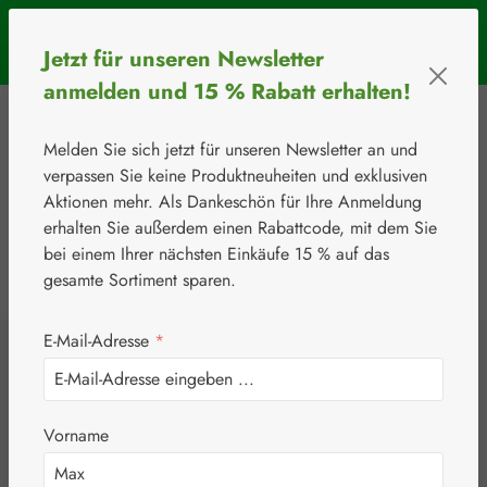
Zum Hauptinhalt springen
SOMMERAKTION: Bis 31. August 2026 erhalten Sie mit dem
Jetzt für unseren Newsletter
Rabattcode
BIOS5
5 € Rabatt ab einem Warenkorbwert von 50 €.
anmelden und 15 % Rabatt erhalten!
Melden Sie sich jetzt für unseren Newsletter an und
verpassen Sie keine Produktneuheiten und exklusiven
Aktionen mehr. Als Dankeschön für Ihre Anmeldung
erhalten Sie außerdem einen Rabattcode, mit dem Sie
bei einem Ihrer nächsten Einkäufe 15 % auf das
0
Werkzeugleiste anzeigen
Du hast 0 Produkte
gesamte Sortiment sparen.
E-Mail-Adresse
*
⚘
Handelsware
Kosmetika
Cetaphil®
Cetaphil® Extra
Vorname
sanfter