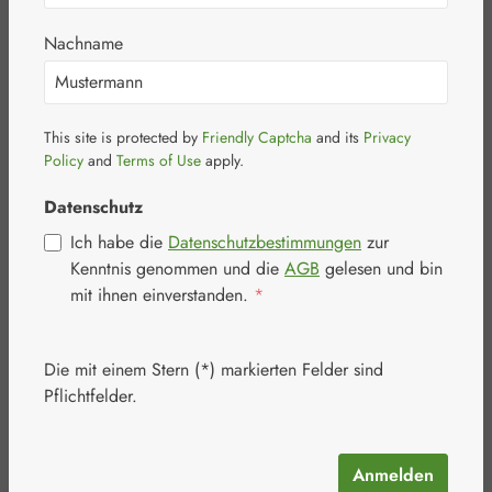
Reinigungsschaum
Nachname
This site is protected by
Friendly Captcha
and its
Privacy
Bildergalerie überspringen
Policy
and
Terms of Use
apply.
Datenschutz
Ich habe die
Datenschutzbestimmungen
zur
Kenntnis genommen und die
AGB
gelesen und bin
mit ihnen einverstanden.
*
Die mit einem Stern (*) markierten Felder sind
Pflichtfelder.
Verkaufspreis:
14,22 €
%
Regulärer Preis:
15,80 €
(10% gespart)
Inhalt:
0.236 Liter
(60,25 € / 1 Liter)
Anmelden