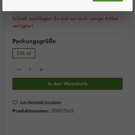
Preise inkl. MwSt. zzgl. Versandkosten
Schnell zuschlagen! Es sind nur noch wenige Artikel
verfügbar!
auswählen
Packungsgröße
236 ml
Produkt Anzahl: Gib den gewünschten Wert e
In den Warenkorb
Zum Merkzettel hinzufügen
Produktnummer:
20007665