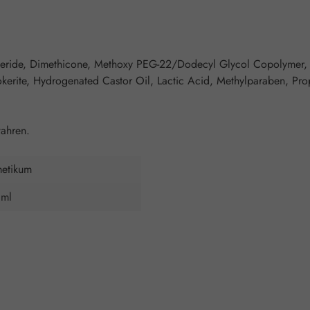
yceride, Dimethicone, Methoxy PEG-22/Dodecyl Glycol Copolymer,
okerite, Hydrogenated Castor Oil, Lactic Acid, Methylparaben, Pr
ahren.
etikum
 ml