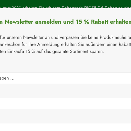
gust 2026 erhalten Sie mit dem Rabattcode
BIOS5
5 € Rabatt ab ein
en Newsletter anmelden und 15 % Rabatt erhalte
 für unseren Newsletter an und verpassen Sie keine Produktneuheit
ankeschön für Ihre Anmeldung erhalten Sie außerdem einen Rabat
sten Einkäufe 15 % auf das gesamte Sortiment sparen.
Botanicals
Naturstoffe
Topinambur
Gelenke
Q-10
⚘
Handelsware
Kosmetika
Cetaphil®
0% Intensiv aufbauende