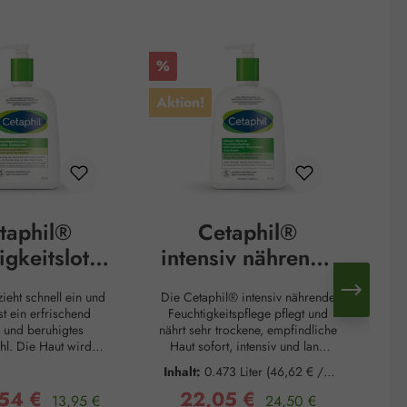
Rabatt
Rab
%
%
Aktion!
Akt
taphil®
Cetaphil®
igkeitslotio
intensiv nährende
n
Feuchtigkeitspfle
zieht schnell ein und
Die Cetaphil® intensiv nährende
ge
st ein erfrischend
Feuchtigkeitspflege pflegt und
Ta
s und beruhigtes
nährt sehr trockene, empfindliche
f
hl. Die Haut wird
Haut sofort, intensiv und lang
Feu
ig weich und kann
anhaltend. Sie zieht schnell ein
Z
Inhalt:
0.473 Liter
(46,62 € / 1
 den alltäglichen
und sorgt für ein glatteres
Ho
Liter)
,54 €
22,05 €
n erholen. Die neue
Regulärer Preis:
Hautgefühl nach nur einer
Regulärer Preis:
preis:
Verkaufspreis:
13,95 €
24,50 €