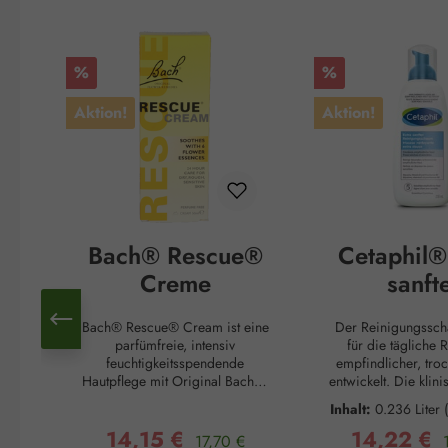
Produktgalerie überspringen
Rabatt
Rabatt
%
%
Aktion!
Aktion!
Bach® Rescue®
Cetaphil®
Creme
sanft
Reinigung
Bach® Rescue® Cream ist eine
Der Reinigungssc
m
parfümfreie, intensiv
für die tägliche 
feuchtigkeitsspendende
empfindlicher, tro
Hautpflege mit Original Bach®-
entwickelt. Die klini
Blütenessenzen. Die nicht
Formel entfernt sanft
Inhalt:
0.236 Liter
fettende Formel ist für Hände,
Schmutz und ist 
Liter)
14,15 €
14,22 €
Gesicht und Körper geeignet
Regulärer Preis:
Entfernung von Make
Verkaufspreis:
Verkaufsprei
17,70 €