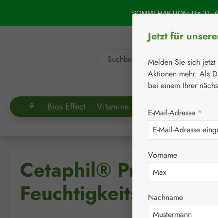
um Hauptinhalt springen
Zur Suche springen
SOMMERAKTION: Bis 31. Au
Jetzt für unser
Melden Sie sich jetzt
Aktionen mehr. Als D
bei einem Ihrer näch
⚘
Bios Effect
Vitamine & Co.
Aminosäuren
E-Mail-Adresse
*
Vorname
Cetaphil® Pro Urea 1
Feuchtigkeitslotion
Nachname