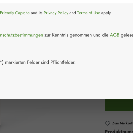
Verkaufspreis:
21,51 
Friendly Captcha
and its
Privacy Policy
and
Terms of Use
apply.
Inhalt:
0.5 Liter
Preise inkl. M
nschutzbestimmungen
zur Kenntnis genommen und die
AGB
gelese
Schnell zusch
) markierten Felder sind Pflichtfelder.
Packungs
500 ml
Produkt 
Zum Merkzett
Produktnum