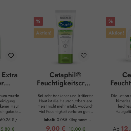
Rabatt
Rabatt
%
%
Aktion!
Aktion!
 Extra
Cetaphil®
Ce
er
Feuchtigkeitscrem
Feucht
sschau
e
haum wurde
Bei sehr trockener und irritierter
Die Lotion 
Reinigung
Haut ist die Hautschutzbarriere
hinterläs
ckener Haut
meist nicht mehr intakt, wodurch
leichte
sch getestete
viel Feuchtigkeit verloren geht.
Hautgefü
 und effektiv
Daher braucht es eine
geschmeid
(60,25 € / 1
Inhalt:
0.085 Kilogramm
auch zur
Reinigung, die nicht zusätzlich
sich von
(105,88 € / 1 Kilogramm)
9,00 €
12
-up geeignet
Regulärer Preis:
austrocknet, sowie eine Pflege,
Regulärer Preis:
Belastunge
s:
Verkaufspreis:
Verkaufs
Ab
15,80 €
10,00 €