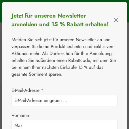
Zum Hauptinhalt springen
SOMMERAKTION: Bis 31. August 2026 erhalten Sie mit dem
Jetzt für unseren Newsletter
Rabattcode
BIOS5
5 € Rabatt ab einem Warenkorbwert von 50 €.
anmelden und 15 % Rabatt erhalten!
Melden Sie sich jetzt für unseren Newsletter an und
verpassen Sie keine Produktneuheiten und exklusiven
Aktionen mehr. Als Dankeschön für Ihre Anmeldung
erhalten Sie außerdem einen Rabattcode, mit dem Sie
bei einem Ihrer nächsten Einkäufe 15 % auf das
0
Werkzeugleiste anzeigen
Du hast 0 Produkte
gesamte Sortiment sparen.
E-Mail-Adresse
*
⚘
Aktionen
Newsletter-Angebote
Collagen Peptid
Vorname
Zitrone Pulver