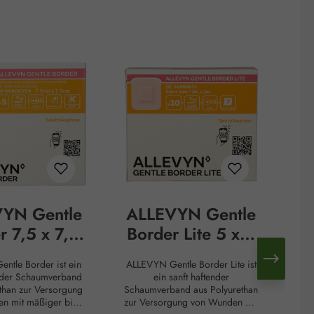
YN Gentle
ALLEVYN Gentle
r 7,5 x 7,5
Border Lite 5 x 5
cm
cm
ntle Border ist ein
ALLEVYN Gentle Border Lite ist
umverband
Schaumverband
ender Schaumverband
ein sanft haftender
we
than zur Versorgung
Schaumverband aus Polyurethan
Wu
n mit mäßiger bis
zur Versorgung von Wunden mit
T