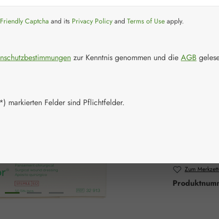
77,35 
Preise inkl. M
Friendly Captcha
and its
Privacy Policy
and
Terms of Use
apply.
Artikel auf La
nschutzbestimmungen
zur Kenntnis genommen und die
AGB
gelese
Packungs
5 Stück
) markierten Felder sind Pflichtfelder.
Produkt 
Zum Merkzett
Produktnum