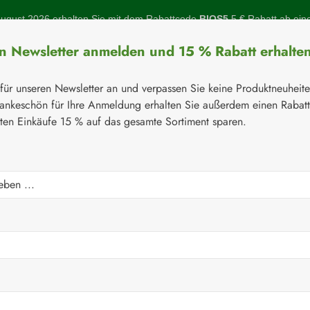
gust 2026 erhalten Sie mit dem Rabattcode
BIOS5
5 € Rabatt ab ein
en Newsletter anmelden und 15 % Rabatt erhalte
 für unseren Newsletter an und verpassen Sie keine Produktneuheit
ankeschön für Ihre Anmeldung erhalten Sie außerdem einen Rabat
sten Einkäufe 15 % auf das gesamte Sortiment sparen.
Botanicals
Naturstoffe
Topinambur
Gelenke
Q-10
⚘
Handelsware
Verbandsstoffe
d steril 10 x 8 cm
Regulärer Prei