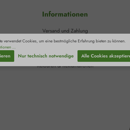
äußeren A
Nicht wie
Informationen
Gebrauc
Unverseh
Anzeichen 
Verschlec
Versand und Zahlung
ärztliche
Kinde
Kontakt
e verwendet Cookies, um eine bestmögliche Erfahrung bieten zu können.
au
tionen ...
Newsletter
ieren
Nur technisch notwendige
Alle Cookies akzeptier
Zertifizierungen
Retouren & Reklamationen