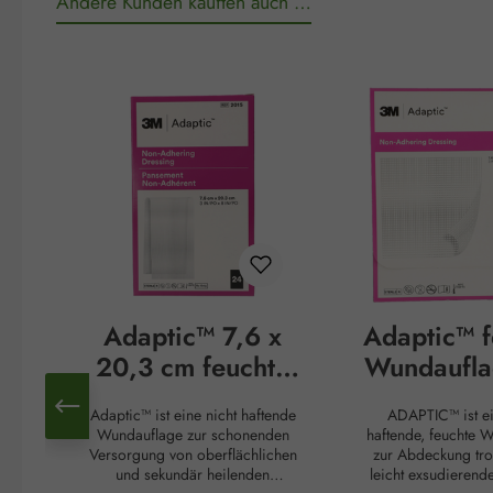
Andere Kunden kauften auch …
Produktgalerie überspringen
Adaptic™ 7,6 x
Adaptic™ f
20,3 cm feuchte
Wundaufla
Wundauflage
x 7,6 
Adaptic™ ist eine nicht haftende
ADAPTIC™ ist ei
Wundauflage zur schonenden
haftende, feuchte 
Versorgung von oberflächlichen
zur Abdeckung tro
und sekundär heilenden
leicht exsudieren