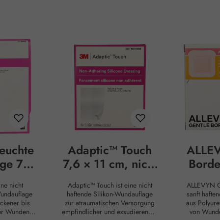
euchte
Adaptic™ Touch
ALLEV
ge 7,6
7,6 × 11 cm, nicht
Borde
cm
haftende Silikon-
ne nicht
Adaptic™ Touch ist eine nicht
ALLEVYN Ge
Wundauflage
Scha
Wundauflage
haftende Silikon-Wundauflage
sanft haft
ckener bis
zur atraumatischen Versorgung
aus Polyure
der Wunden.
empfindlicher und exsudierender
von Wunde