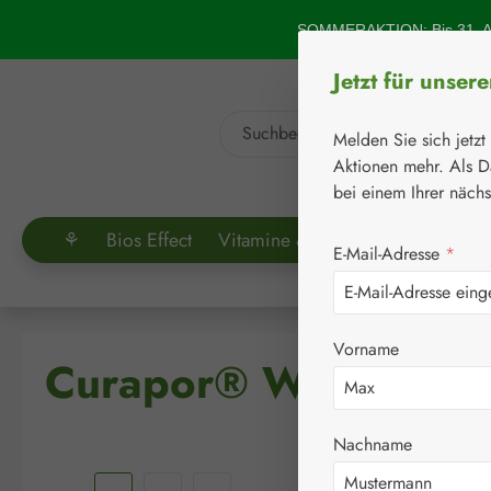
um Hauptinhalt springen
Zur Suche springen
SOMMERAKTION: Bis 31. Au
Jetzt für unser
Melden Sie sich jetzt
Aktionen mehr. Als D
bei einem Ihrer näch
⚘
Bios Effect
Vitamine & Co.
Aminosäuren
E-Mail-Adresse
*
Vorname
Curapor® Wundverban
Nachname
Bildergalerie überspringen