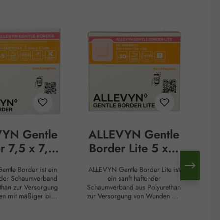
YN Gentle
ALLEVYN Gentle
r 7,5 x 7,5
Border Lite 5 x 5
cm
cm
ntle Border ist ein
ALLEVYN Gentle Border Lite ist
umverband
Schaumverband
ender Schaumverband
ein sanft haftender
we
than zur Versorgung
Schaumverband aus Polyurethan
Wu
n mit mäßiger bis
zur Versorgung von Wunden mit
T
sudation. Die weiche
leichter bis mäßiger Exsudation.
e
l-Beschichtung sorgt
Die flächige Silikon-Gel-