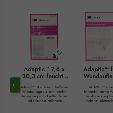
Produktgalerie überspringen
Adaptic™ 7,6 x
Adaptic™ f
20,3 cm feuchte
Wundaufla
Wundauflage
x 7,6 
Adaptic™ ist eine nicht haftende
ADAPTIC™ ist ei
Wundauflage zur schonenden
haftende, feuchte 
Versorgung von oberflächlichen
zur Abdeckung tro
und sekundär heilenden
leicht exsudieren
Wunden. Das flexible,
Sie minimiert das 
feinmaschige Material ist mit
Verklebungen mit