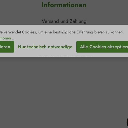
Informationen
Gebrauc
Unverseh
Anzeichen 
Verschlec
Versand und Zahlung
ärztliche
Kinde
Kontakt
e verwendet Cookies, um eine bestmögliche Erfahrung bieten zu können.
au
Newsletter
tionen ...
Zertifizierungen
ieren
Nur technisch notwendige
Alle Cookies akzeptier
Retouren & Reklamationen