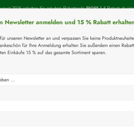
gust 2026 erhalten Sie mit dem Rabattcode
BIOS5
5 € Rabatt ab ein
en Newsletter anmelden und 15 % Rabatt erhalte
 für unseren Newsletter an und verpassen Sie keine Produktneuheit
ankeschön für Ihre Anmeldung erhalten Sie außerdem einen Rabat
sten Einkäufe 15 % auf das gesamte Sortiment sparen.
Botanicals
Naturstoffe
Topinambur
Gelenke
Q-10
⚘
Handelsware
Verbandsstoffe
nde 8 cm x 4 m