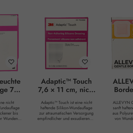
euchte
Adaptic™ Touch
ALLEV
ge 7,6
7,6 × 11 cm, nicht
Borde
cm
haftende Silikon-
ne nicht
Adaptic™ Touch ist eine nicht
ALLEVYN Ge
Wundauflage
Scha
Wundauflage
haftende Silikon-Wundauflage
sanft haft
ckener bis
zur atraumatischen Versorgung
aus Polyure
der Wunden.
empfindlicher und exsudierender
von Wunde
Risiko von
Wunden. Die feine, offene
starker Ex
 der Wunde
Netzstruktur aus Celluloseacetat
Silikon-Ge