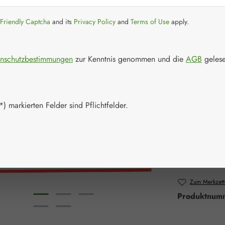
Regulärer Prei
20,14 
Friendly Captcha
and its
Privacy Policy
and
Terms of Use
apply.
Preise inkl. M
Artikel auf La
nschutzbestimmungen
zur Kenntnis genommen und die
AGB
gelese
Packungs
20 Stück
) markierten Felder sind Pflichtfelder.
Produkt 
Zum Merkzett
Produktnum