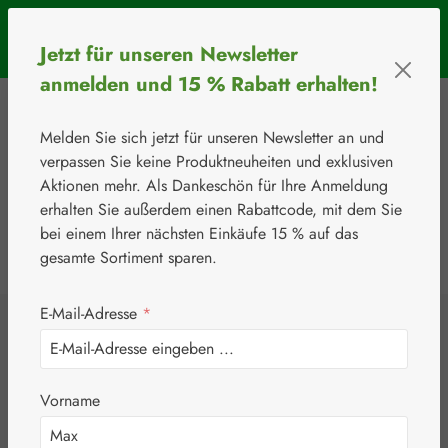
Zum Hauptinhalt springen
SOMMERAKTION: Bis 31. August 2026 erhalten Sie mit dem
Jetzt für unseren Newsletter
Rabattcode
BIOS5
5 € Rabatt ab einem Warenkorbwert von 50 €.
anmelden und 15 % Rabatt erhalten!
Melden Sie sich jetzt für unseren Newsletter an und
verpassen Sie keine Produktneuheiten und exklusiven
Aktionen mehr. Als Dankeschön für Ihre Anmeldung
erhalten Sie außerdem einen Rabattcode, mit dem Sie
bei einem Ihrer nächsten Einkäufe 15 % auf das
0
Werkzeugleiste anzeigen
Du hast 0 Produkte
gesamte Sortiment sparen.
E-Mail-Adresse
*
⚘
Botanicals
Griffonia 100 mg
Vorname
Kapseln