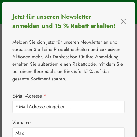
Zum Hauptinhalt springen
SOMMERAKTION: Bis 31. August 2026 erhalten Sie mit dem
Jetzt für unseren Newsletter
Rabattcode
BIOS5
5 € Rabatt ab einem Warenkorbwert von 50 €.
anmelden und 15 % Rabatt erhalten!
Melden Sie sich jetzt für unseren Newsletter an und
verpassen Sie keine Produktneuheiten und exklusiven
Aktionen mehr. Als Dankeschön für Ihre Anmeldung
erhalten Sie außerdem einen Rabattcode, mit dem Sie
bei einem Ihrer nächsten Einkäufe 15 % auf das
0
Werkzeugleiste anzeigen
Du hast 0 Produkte
gesamte Sortiment sparen.
E-Mail-Adresse
*
⚘
Botanicals
Holunderbeer 350
Vorname
mg Kapseln