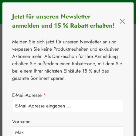
Zum Hauptinhalt springen
SOMMERAKTION: Bis 31. August 2026 erhalten Sie mit dem
Jetzt für unseren Newsletter
Rabattcode
BIOS5
5 € Rabatt ab einem Warenkorbwert von 50 €.
anmelden und 15 % Rabatt erhalten!
Melden Sie sich jetzt für unseren Newsletter an und
verpassen Sie keine Produktneuheiten und exklusiven
Aktionen mehr. Als Dankeschön für Ihre Anmeldung
erhalten Sie außerdem einen Rabattcode, mit dem Sie
bei einem Ihrer nächsten Einkäufe 15 % auf das
0
Werkzeugleiste anzeigen
Du hast 0 Produkte
gesamte Sortiment sparen.
E-Mail-Adresse
*
⚘
Handelsware
Medizinprodukte
Hylo Dual®
Vorname
Augentropfen