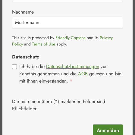
Nachname
Bildergalerie überspringen
This site is protected by
Friendly Captcha
and its
Privacy
Policy
and
Terms of Use
apply.
Datenschutz
Ich habe die
Datenschutzbestimmungen
zur
Kenntnis genommen und die
AGB
gelesen und bin
mit ihnen einverstanden.
*
Die mit einem Stern (*) markierten Felder sind
Pflichtfelder.
Anmelden
Regulärer Preis:
16,40 €