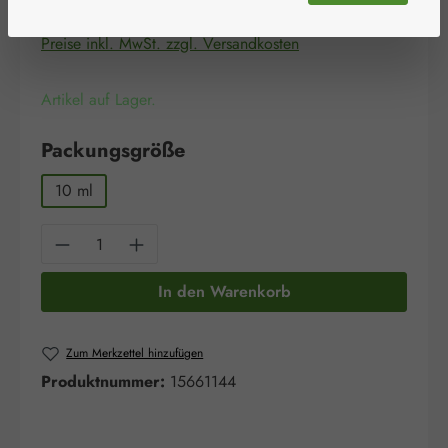
Inhalt:
0.01 Liter
(1.640,00 € / 1 Liter)
Preise inkl. MwSt. zzgl. Versandkosten
Artikel auf Lager.
auswählen
Packungsgröße
10 ml
Produkt Anzahl: Gib den gewünschten Wert e
In den Warenkorb
Zum Merkzettel hinzufügen
Produktnummer:
15661144