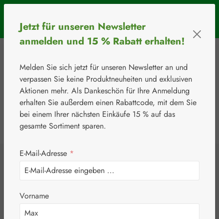
Zum Hauptinhalt springen
SOMMERAKTION: Bis 31. August 2026 erhalten Sie mit dem
Jetzt für unseren Newsletter
Rabattcode
BIOS5
5 € Rabatt ab einem Warenkorbwert von 50 €.
anmelden und 15 % Rabatt erhalten!
Melden Sie sich jetzt für unseren Newsletter an und
verpassen Sie keine Produktneuheiten und exklusiven
Aktionen mehr. Als Dankeschön für Ihre Anmeldung
erhalten Sie außerdem einen Rabattcode, mit dem Sie
bei einem Ihrer nächsten Einkäufe 15 % auf das
0
Werkzeugleiste anzeigen
Du hast 0 Produkte
gesamte Sortiment sparen.
E-Mail-Adresse
*
⚘
Aminosäuren
L-Alanin 500 mg
Vorname
Kapseln