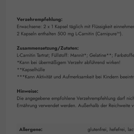
Verzehrempfehlung:
Erwachsene: 2 x 1 Kapsel täglich mit Flüssigkeit einnehme
2 Kapseln enthalten 500 mg L-Carnitin (Carnipure™).
Zusammensetzung/Zutaten:
L-Carnitin Tartrat; Füllstoff: Mannit*; Gelatine**; Farbs
*Kann bei übermäßigem Verzehr abführend wirken!
**Kapselhülle
***Kann Aktivität und Aufmerksamkeit bei Kindern beeintr
Hinweise:
Die angegebene empfohlene Verzehrempfehlung darf nicht 
Ernährung verwendet werden. Außerhalb der Reichweite von
Allergene:
glutenfrei, hefefrei, lac