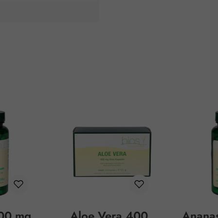
500 mg
Aloe Vera 400
Ananas