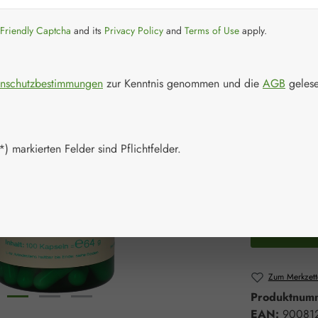
Regulärer Prei
59,10 
Friendly Captcha
and its
Privacy Policy
and
Terms of Use
apply.
Inhalt:
0.064 K
Preise inkl. M
nschutzbestimmungen
zur Kenntnis genommen und die
AGB
gelese
Artikel auf La
Packungs
) markierten Felder sind Pflichtfelder.
100 Kapsel
Produkt 
Zum Merkzett
Produktnum
EAN:
90081