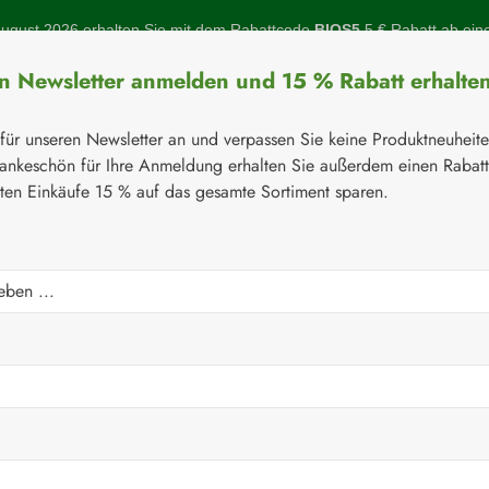
gust 2026 erhalten Sie mit dem Rabattcode
BIOS5
5 € Rabatt ab ein
en Newsletter anmelden und 15 % Rabatt erhalte
 für unseren Newsletter an und verpassen Sie keine Produktneuheit
ankeschön für Ihre Anmeldung erhalten Sie außerdem einen Rabat
sten Einkäufe 15 % auf das gesamte Sortiment sparen.
Botanicals
Naturstoffe
Topinambur
Gelenke
Q-10
⚘
Aminosäuren
pseln