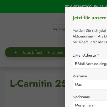
um Hauptinhalt springen
Zur Suche springen
SOMMERAKTION: Bis 31. Au
Jetzt für unser
Melden Sie sich jetzt
Aktionen mehr. Als D
bei einem Ihrer näch
⚘
Bios Effect
Vitamine & Co.
Aminosäuren
E-Mail-Adresse
*
Vorname
L-Carnitin 250 mg Ka
Nachname
Bildergalerie überspringen