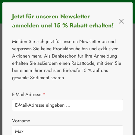
Zum Hauptinhalt springen
SOMMERAKTION: Bis 31. August 2026 erhalten Sie mit dem
Jetzt für unseren Newsletter
Rabattcode
BIOS5
5 € Rabatt ab einem Warenkorbwert von 50 €.
anmelden und 15 % Rabatt erhalten!
Melden Sie sich jetzt für unseren Newsletter an und
verpassen Sie keine Produktneuheiten und exklusiven
Aktionen mehr. Als Dankeschön für Ihre Anmeldung
erhalten Sie außerdem einen Rabattcode, mit dem Sie
bei einem Ihrer nächsten Einkäufe 15 % auf das
0
Werkzeugleiste anzeigen
Du hast 0 Produkte
gesamte Sortiment sparen.
E-Mail-Adresse
*
⚘
Aminosäuren
L-Carnitin 500 mg
Vorname
Kapseln