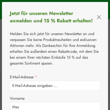
Zum Hauptinhalt springen
SOMMERAKTION: Bis 31. August 2026 erhalten Sie mit dem
Jetzt für unseren Newsletter
Rabattcode
BIOS5
5 € Rabatt ab einem Warenkorbwert von 50 €.
anmelden und 15 % Rabatt erhalten!
Melden Sie sich jetzt für unseren Newsletter an und
verpassen Sie keine Produktneuheiten und exklusiven
Aktionen mehr. Als Dankeschön für Ihre Anmeldung
erhalten Sie außerdem einen Rabattcode, mit dem Sie
bei einem Ihrer nächsten Einkäufe 15 % auf das
0
Werkzeugleiste anzeigen
Du hast 0 Produkte
gesamte Sortiment sparen.
E-Mail-Adresse
*
⚘
Aminosäuren
L-Ornithin / L-
Vorname
Phenylalanin