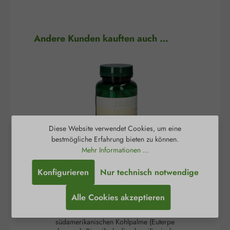
Produktgalerie überspringen
Andere Kunden kauften auch …
Diese Website verwendet Cookies, um eine
bestmögliche Erfahrung bieten zu können.
Mehr Informationen ...
Konfigurieren
Nur technisch notwendige
Acai 350 mg Kapseln
A
Alle Cookies akzeptieren
Die Acai-Beere ist die schwarz-violette Frucht der
Die
südamerikanischen Kohlpalme (Euterpe