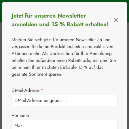
Zum Hauptinhalt springen
SOMMERAKTION: Bis 31. August 2026 erhalten Sie mit dem
Jetzt für unseren Newsletter
Rabattcode
BIOS5
5 € Rabatt ab einem Warenkorbwert von 50 €.
anmelden und 15 % Rabatt erhalten!
Melden Sie sich jetzt für unseren Newsletter an und
verpassen Sie keine Produktneuheiten und exklusiven
Aktionen mehr. Als Dankeschön für Ihre Anmeldung
erhalten Sie außerdem einen Rabattcode, mit dem Sie
bei einem Ihrer nächsten Einkäufe 15 % auf das
0
Werkzeugleiste anzeigen
Du hast 0 Produkte
gesamte Sortiment sparen.
E-Mail-Adresse
*
⚘
Aminosäuren
L-Threonin + Q-10
Vorname
Kapseln