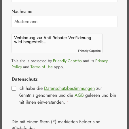
Nachname
Verbindung zur Anti-Roboter-Verifizierung
Bildergalerie überspringen
wird hergestellt…
Friendly Captcha
Friendly Captcha
This site is protected by
Friendly Captcha
and its
Privacy
Policy
and
Terms of Use
apply.
Datenschutz
Ich habe die
Datenschutzbestimmungen
zur
Kenntnis genommen und die
AGB
gelesen und bin
mit ihnen einverstanden.
*
Die mit einem Stern (*) markierten Felder sind
Pflichtfelder.