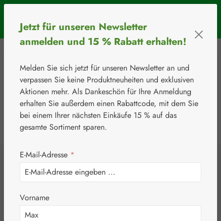
Zum Hauptinhalt springen
SOMMERAKTION: Bis 31. August 2026 erhalten Sie mit dem
Jetzt für unseren Newsletter
Rabattcode
BIOS5
5 € Rabatt ab einem Warenkorbwert von 50 €.
anmelden und 15 % Rabatt erhalten!
Melden Sie sich jetzt für unseren Newsletter an und
verpassen Sie keine Produktneuheiten und exklusiven
Aktionen mehr. Als Dankeschön für Ihre Anmeldung
erhalten Sie außerdem einen Rabattcode, mit dem Sie
bei einem Ihrer nächsten Einkäufe 15 % auf das
0
Werkzeugleiste anzeigen
Du hast 0 Produkte
gesamte Sortiment sparen.
E-Mail-Adresse
*
⚘
Botanicals
Löwenzahnwurzel
Vorname
500 mg Kapseln