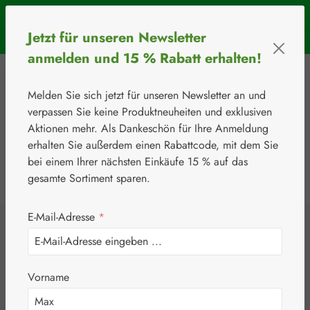
Zum Hauptinhalt springen
SOMMERAKTION: Bis 31. August 2026 erhalten Sie mit dem
Jetzt für unseren Newsletter
Rabattcode
BIOS5
5 € Rabatt ab einem Warenkorbwert von 50 €.
anmelden und 15 % Rabatt erhalten!
Melden Sie sich jetzt für unseren Newsletter an und
verpassen Sie keine Produktneuheiten und exklusiven
Aktionen mehr. Als Dankeschön für Ihre Anmeldung
erhalten Sie außerdem einen Rabattcode, mit dem Sie
bei einem Ihrer nächsten Einkäufe 15 % auf das
0
Werkzeugleiste anzeigen
Du hast 0 Produkte
gesamte Sortiment sparen.
E-Mail-Adresse
*
⚘
Botanicals
Melisse 200 mg
Vorname
Kapseln