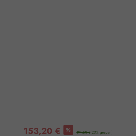
153,20 €
%
191,50 €
(20% gespart)