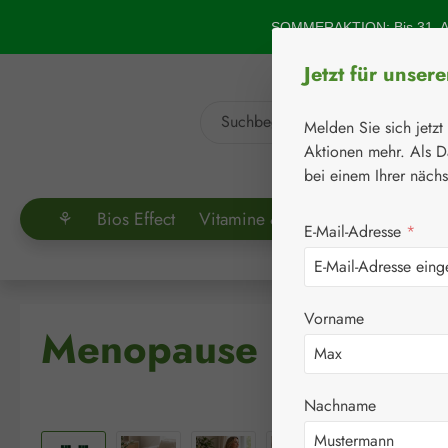
um Hauptinhalt springen
Zur Suche springen
SOMMERAKTION: Bis 31. Au
Jetzt für unser
Melden Sie sich jetzt
Aktionen mehr. Als D
bei einem Ihrer näch
⚘
Bios Effect
Vitamine & Co.
Aminosäuren
E-Mail-Adresse
*
Vorname
Menopause Balance 
Nachname
Bildergalerie überspringen