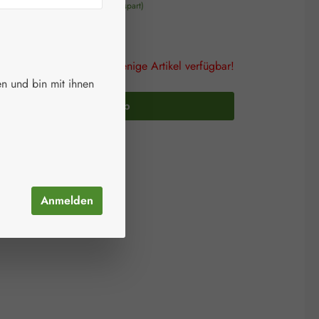
 €
%
Regulärer Preis:
191,50 €
(20% gespart)
wSt. zzgl. Versandkosten
lagen! Es sind nur noch wenige Artikel verfügbar!
n und bin mit ihnen
In den Warenkorb
el hinzufügen
mer:
Art-Set0005
Anmelden