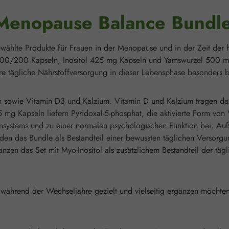
"Menopause Balance Bundl
wählte Produkte für Frauen in der Menopause und in der Zeit der h
00/200 Kapseln, Inositol 425 mg Kapseln und Yamswurzel 500 mg
hre tägliche Nährstoffversorgung in dieser Lebensphase besonders b
onen sowie Vitamin D3 und Kalzium. Vitamin D und Kalzium tragen d
5 mg Kapseln liefern Pyridoxal-5-phosphat, die aktivierte Form von
ensystems und zu einer normalen psychologischen Funktion bei. Au
das Bundle als Bestandteil einer bewussten täglichen Versorgun
nzen das Set mit Myo-Inositol als zusätzlichem Bestandteil der 
ng während der Wechseljahre gezielt und vielseitig ergänzen möchte