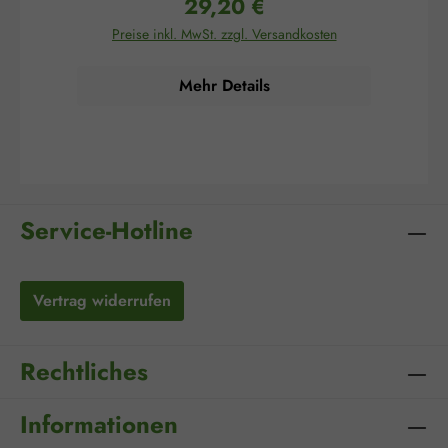
29,20 €
der hohe Anteil an Antioxidantien schont den
wah
Regulärer Preis:
Körper vor negativen äußeren Einflüssen wie
Preise inkl. MwSt. zzgl. Versandkosten
Zigarettenrauch oder UV-Strahlung und
Ener
verlangsamt so den Alterungsprozess des
N
Körpers, Ballaststoffe regen die Darmtätigkeit an
Mehr Details
und erzeugen ein rasches Sättigungsgefühl. Zu
guter Letzt enthalten Acai-Beeren mehrfach
o
ungesättigte Fettsäuren, sowie zahlreiche
Vitamine und Mineralstoffe, was das
Wohlbefinden im Allgemeinen steigert, für
Ko
Vitalität sorgt und Abgeschlagenheit
mindert.Anwendungsgebiete: Anti-Aging Zur
Zah
Gewichtskontrolle Für starke Abwehrkräfte Für
ist
Service-Hotline
das allgemeine Wohlbefinden
au
Verzehrempfehlung: Erwachsene: 2 x 1 - 2
Kapseln täglich mit Flüssigkeit einnehmen. 2
Kal
Kapseln enthalten 700 mg Acai Extrakt. 4 Kapseln
Vertrag widerrufen
enthalten 1400 mg Acai
Eig
Extrakt.Zusammensetzung/Zutaten: Acai Extrakt
und
(Acai, Maltodextrin); Füllstoff: Mannit*;
für 
Gelatine**; Farbstoffe**: Eisenoxide und
w
Rechtliches
Eisenhydroxide *Kann bei übermäßigem Verzehr
A
abführend wirken! **KapselhülleHinweise: Die
nat
angegebene empfohlene Verzehrempfehlung darf
Informationen
nicht überschritten werden.
auf