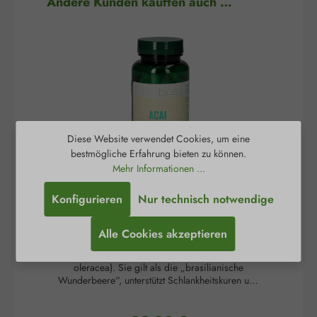
Produktgalerie überspringen
Andere Kunden kauften auch …
Diese Website verwendet Cookies, um eine
bestmögliche Erfahrung bieten zu können.
Mehr Informationen ...
Acai 350 mg Kapseln
A
Konfigurieren
Nur technisch notwendige
Alle Cookies akzeptieren
Die Acai-Beere ist die schwarz-violette Frucht der
Die
südamerikanischen Kohlpalme (Euterpe
oleracea). Sie gilt als die „brasilianische
Fr
Wunderbeere“, unterstützt Schlankheitskuren und
(As
reguliert Falten. Dafür sorgen die zahlreichen
sog
Inhaltsstoffe dieser außergewöhnlichen Beere:
Zit