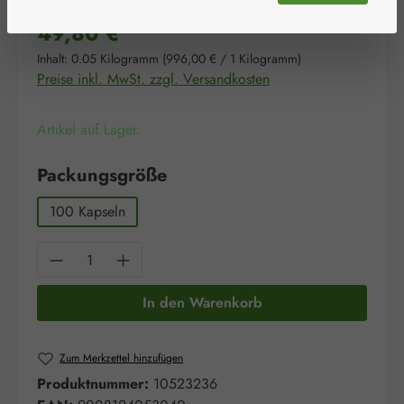
Regulärer Preis:
49,80 €
Inhalt:
0.05 Kilogramm
(996,00 € / 1 Kilogramm)
Preise inkl. MwSt. zzgl. Versandkosten
Artikel auf Lager.
auswählen
Packungsgröße
100 Kapseln
Produkt Anzahl: Gib den gewünschten Wert e
In den Warenkorb
Zum Merkzettel hinzufügen
Produktnummer:
10523236