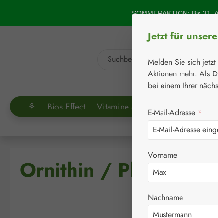
um Hauptinhalt springen
Zur Suche springen
SOMMERAKTION: Bis 31. Au
Jetzt für unser
Melden Sie sich jetzt
Aktionen mehr. Als D
bei einem Ihrer näch
⚘
Bios Effect
Vitamine & Co.
Aminosäuren
E-Mail-Adresse
*
Vorname
Ornithin / Phenylala
Nachname
Bildergalerie überspringen