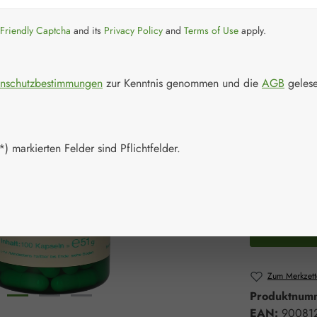
Regulärer Prei
60,30 
Friendly Captcha
and its
Privacy Policy
and
Terms of Use
apply.
Inhalt:
0.051 Ki
Preise inkl. M
nschutzbestimmungen
zur Kenntnis genommen und die
AGB
gelese
Schnell zusch
Packungs
) markierten Felder sind Pflichtfelder.
100 Kapsel
Produkt 
Zum Merkzett
Produktnum
EAN:
90081