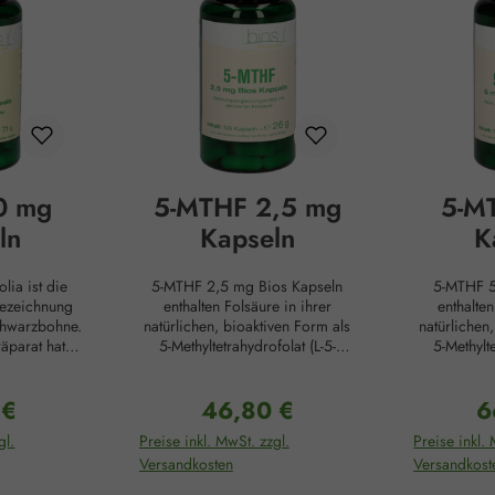
0 mg
5-MTHF 2,5 mg
5-M
ln
Kapseln
K
olia ist die
5-MTHF 2,5 mg Bios Kapseln
5-MTHF 5
Bezeichnung
enthalten Folsäure in ihrer
enthalten
chwarzbohne.
natürlichen, bioaktiven Form als
natürlichen
räparat hat
5-Methyltetrahydrofolat (L-5-
5-Methylte
rikanischen
MTHF). Dabei handelt es sich um
MTHF). Dabe
adition. Die
die patentierte Premium-Substanz
die patentie
 €
46,80 €
6
ze steigern
Quatrefolic®. In dieser Form
Quatrefoli
r Preis:
Regulärer Preis:
Re
fördern die
kann Folat besonders effizient
kann Folat
gl.
Preise inkl. MwSt. zzgl.
Preise inkl. 
arkeit und
vom Körper aufgenommen und
vom Körpe
Versandkosten
Versandkost
 auf. Dafür
direkt verwertet werden, da es
direkt ver
er von Natur
im Gegensatz zu Folsäure nicht
im Gegensat