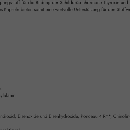
angsstoff für die Bildung der Schilddrüsenhormone Thyroxin und T
os Kapseln bieten somit eine wertvolle Unterstützung für den Stof
n.
ylalanin.
itandioxid, Eisenoxide und Eisenhydroxide, Ponceau 4 R**, Chinoli