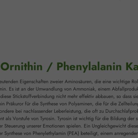
Ornithin / Phenylalanin K
eutenden Eigenschaften zweier Aminosäuren, die eine wichtige Roll
inin. Es ist an der Umwandlung von Ammoniak, einem Abfallprodukt
diese Stickstoffverbindung nicht mehr effektiv abbauen, so dass si
in Präkuror für die Synthese von Polyaminen, die für die Zellteilu
sondere bei nachlassender Leberleistung, die oft zu Durchschlafpro
nt als Vorstufe von Tyrosin. Tyrosin ist wichtig für die Bildung d
der Steuerung unserer Emotionen spielen. Ein Ungleichgewicht die
r Synthese von Phenylethylamin (PEA) beteiligt, einem anregenden 