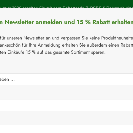
gust 2026 erhalten Sie mit dem Rabattcode
BIOS5
5 € Rabatt ab ein
en Newsletter anmelden und 15 % Rabatt erhalte
 für unseren Newsletter an und verpassen Sie keine Produktneuheit
ankeschön für Ihre Anmeldung erhalten Sie außerdem einen Rabat
sten Einkäufe 15 % auf das gesamte Sortiment sparen.
Botanicals
Naturstoffe
Topinambur
Gelenke
Q-10
⚘
Aminosäuren
nin Kapseln