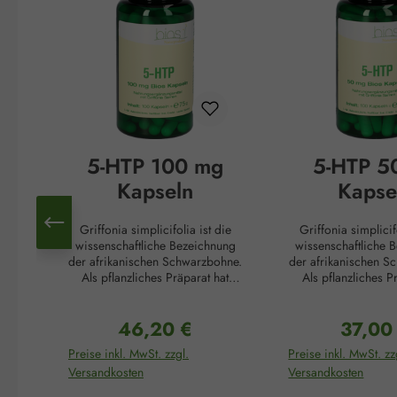
5-HTP 100 mg
5-HTP 5
Kapseln
Kapse
Griffonia simplicifolia ist die
Griffonia simplicif
wissenschaftliche Bezeichnung
wissenschaftliche 
der afrikanischen Schwarzbohne.
der afrikanischen S
Als pflanzliches Präparat hat
Als pflanzliches P
Griffonia in der afrikanischen
Griffonia in der af
Kultur eine lange Tradition. Die
Kultur eine lange Tr
46,20 €
37,00
Samen dieser Pflanze steigern
Samen dieser Pflan
Regulärer Preis:
Reguläre
die Konzentration, fördern die
die Konzentration, 
Preise inkl. MwSt. zzgl.
Preise inkl. MwSt. zz
psychische Belastbarkeit und
psychische Belastb
Versandkosten
Versandkosten
hellen die Stimmung auf. Dafür
hellen die Stimmung
verantwortlich ist der von Natur
verantwortlich ist d