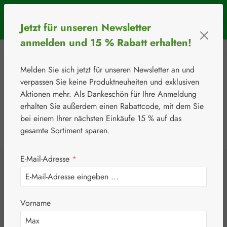
Zum Hauptinhalt springen
SOMMERAKTION: Bis 31. August 2026 erhalten Sie mit dem
Jetzt für unseren Newsletter
Rabattcode
BIOS5
5 € Rabatt ab einem Warenkorbwert von 50 €.
anmelden und 15 % Rabatt erhalten!
Melden Sie sich jetzt für unseren Newsletter an und
verpassen Sie keine Produktneuheiten und exklusiven
Aktionen mehr. Als Dankeschön für Ihre Anmeldung
erhalten Sie außerdem einen Rabattcode, mit dem Sie
bei einem Ihrer nächsten Einkäufe 15 % auf das
0
Werkzeugleiste anzeigen
Du hast 0 Produkte
gesamte Sortiment sparen.
E-Mail-Adresse
*
⚘
Handelsware
Nahrungsergänzungsmittel
Padma®
Padma® Hepaten
Vorname