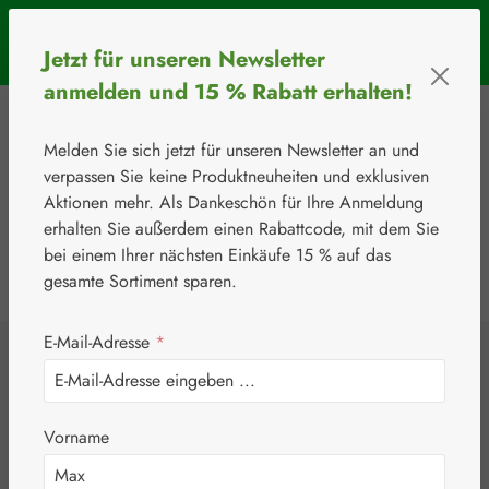
Zum Hauptinhalt springen
SOMMERAKTION: Bis 31. August 2026 erhalten Sie mit dem
Jetzt für unseren Newsletter
Rabattcode
BIOS5
5 € Rabatt ab einem Warenkorbwert von 50 €.
anmelden und 15 % Rabatt erhalten!
Melden Sie sich jetzt für unseren Newsletter an und
verpassen Sie keine Produktneuheiten und exklusiven
Aktionen mehr. Als Dankeschön für Ihre Anmeldung
erhalten Sie außerdem einen Rabattcode, mit dem Sie
bei einem Ihrer nächsten Einkäufe 15 % auf das
0
Werkzeugleiste anzeigen
Du hast 0 Produkte
gesamte Sortiment sparen.
E-Mail-Adresse
*
⚘
Vitamine & Co.
Selen 100 µg
Vorname
Kapseln