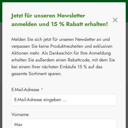
Zum Hauptinhalt springen
SOMMERAKTION: Bis 31. August 2026 erhalten Sie mit dem
Jetzt für unseren Newsletter
Rabattcode
BIOS5
5 € Rabatt ab einem Warenkorbwert von 50 €.
anmelden und 15 % Rabatt erhalten!
Melden Sie sich jetzt für unseren Newsletter an und
verpassen Sie keine Produktneuheiten und exklusiven
Aktionen mehr. Als Dankeschön für Ihre Anmeldung
erhalten Sie außerdem einen Rabattcode, mit dem Sie
bei einem Ihrer nächsten Einkäufe 15 % auf das
0
Werkzeugleiste anzeigen
Du hast 0 Produkte
gesamte Sortiment sparen.
E-Mail-Adresse
*
⚘
Vitamine & Co.
Vitamin C
Vorname
gepuffert 100 mg