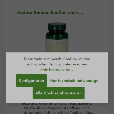
Produktgalerie überspringen
Andere Kunden kauften auch …
Diese Website verwendet Cookies, um eine
bestmögliche Erfahrung bieten zu können.
Mehr Informationen ...
5-HTP 100 mg Kapseln
Konfigurieren
Nur technisch notwendige
Alle Cookies akzeptieren
Griffonia simplicifolia ist die wissenschaftliche
Gr
Bezeichnung der afrikanischen Schwarzbohne.
Be
Als pflanzliches Präparat hat Griffonia in der
A
afrikanischen Kultur eine lange Tradition. Die
a