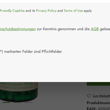
Regulärer Prei
40,40
Friendly Captcha
and its
Privacy Policy
and
Terms of Use
apply.
Inhalt:
0.043 K
Preise inkl. M
nschutzbestimmungen
zur Kenntnis genommen und die
AGB
gelese
Schnell zusch
Packungs
) markierten Felder sind Pflichtfelder.
100 Kapsel
Produkt 
Zum Merkzett
Produktnum
EAN:
42604