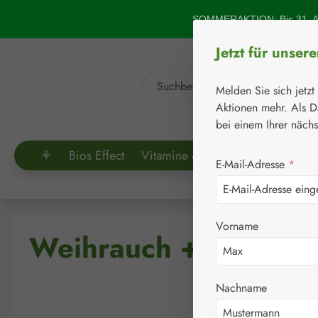
um Hauptinhalt springen
Zur Suche springen
SOMMERAKTION: Bis 31. Au
Jetzt für unser
Melden Sie sich jetzt
Aktionen mehr. Als D
bei einem Ihrer näch
⚘
Bios Effect
Vitamine & Co.
Aminosäuren
E-Mail-Adresse
*
Vorname
Weihrauch + Curcuma
Nachname
Bildergalerie überspringen