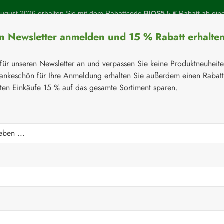
gust 2026 erhalten Sie mit dem Rabattcode
BIOS5
5 € Rabatt ab ein
en Newsletter anmelden und 15 % Rabatt erhalte
 für unseren Newsletter an und verpassen Sie keine Produktneuheit
ankeschön für Ihre Anmeldung erhalten Sie außerdem einen Rabat
sten Einkäufe 15 % auf das gesamte Sortiment sparen.
Botanicals
Naturstoffe
Topinambur
Gelenke
Q-10
⚘
Botanicals
 Kapseln