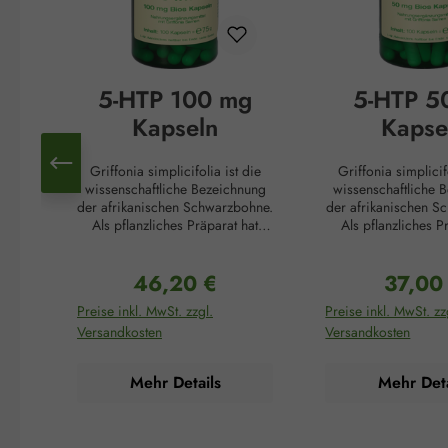
5-HTP 100 mg
5-HTP 5
Kapseln
Kapse
Griffonia simplicifolia ist die
Griffonia simplicif
wissenschaftliche Bezeichnung
wissenschaftliche 
der afrikanischen Schwarzbohne.
der afrikanischen S
Als pflanzliches Präparat hat
Als pflanzliches P
Griffonia in der afrikanischen
Griffonia in der af
Kultur eine lange Tradition. Die
Kultur eine lange Tr
46,20 €
37,00
Samen dieser Pflanze steigern
Samen dieser Pflan
Regulärer Preis:
Reguläre
die Konzentration, fördern die
die Konzentration, 
Preise inkl. MwSt. zzgl.
Preise inkl. MwSt. zz
psychische Belastbarkeit und
psychische Belastb
Versandkosten
Versandkosten
hellen die Stimmung auf. Dafür
hellen die Stimmung
verantwortlich ist der von Natur
verantwortlich ist d
aus hohe Anteil an 5-
aus hohe Antei
Mehr Details
Mehr Deta
Hydroxytryptophan (5-HTP) in
Hydroxytryptophan
den Samen dieser afrikanischen
den Samen dieser a
Pflanze. 5-HTP spielt eine
Pflanze. 5-HTP sp
wesentliche Rolle bei der
wesentliche Roll