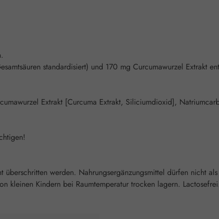
n.
Gesamtsäuren standardisiert) und 170 mg Curcumawurzel Extrakt 
mawurzel Extrakt [Curcuma Extrakt, Siliciumdioxid], Natriumcarbo
chtigen!
überschritten werden. Nahrungsergänzungsmittel dürfen nicht als
 kleinen Kindern bei Raumtemperatur trocken lagern. Lactosefrei. 