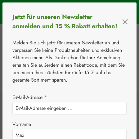
Zum Hauptinhalt springen
SOMMERAKTION: Bis 31. August 2026 erhalten Sie mit dem
Jetzt für unseren Newsletter
Rabattcode
BIOS5
5 € Rabatt ab einem Warenkorbwert von 50 €.
anmelden und 15 % Rabatt erhalten!
Melden Sie sich jetzt für unseren Newsletter an und
verpassen Sie keine Produktneuheiten und exklusiven
Aktionen mehr. Als Dankeschön für Ihre Anmeldung
erhalten Sie außerdem einen Rabattcode, mit dem Sie
bei einem Ihrer nächsten Einkäufe 15 % auf das
0
Werkzeugleiste anzeigen
Du hast 0 Produkte
gesamte Sortiment sparen.
E-Mail-Adresse
*
⚘
Naturstoffe
EPA 400 mg
Vorname
Kapseln