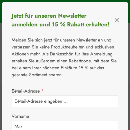
Zum Hauptinhalt springen
SOMMERAKTION: Bis 31. August 2026 erhalten Sie mit dem
Jetzt für unseren Newsletter
Rabattcode
BIOS5
5 € Rabatt ab einem Warenkorbwert von 50 €.
anmelden und 15 % Rabatt erhalten!
Melden Sie sich jetzt für unseren Newsletter an und
verpassen Sie keine Produktneuheiten und exklusiven
Aktionen mehr. Als Dankeschön für Ihre Anmeldung
erhalten Sie außerdem einen Rabattcode, mit dem Sie
bei einem Ihrer nächsten Einkäufe 15 % auf das
0
Werkzeugleiste anzeigen
Du hast 0 Produkte
gesamte Sortiment sparen.
E-Mail-Adresse
*
⚘
Botanicals
Immun Neem
Vorname
Kapseln