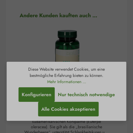
Produktgalerie überspringen
Andere Kunden kauften auch …
Diese Website verwendet Cookies, um eine
bestmögliche Erfahrung bieten zu können.
Mehr Informationen ...
Acai 350 mg Kapseln
A
Konfigurieren
Nur technisch notwendige
Alle Cookies akzeptieren
Die Acai-Beere ist die schwarz-violette Frucht der
Die
südamerikanischen Kohlpalme (Euterpe
oleracea). Sie gilt als die „brasilianische
Fr
Wunderbeere“, unterstützt Schlankheitskuren und
(As