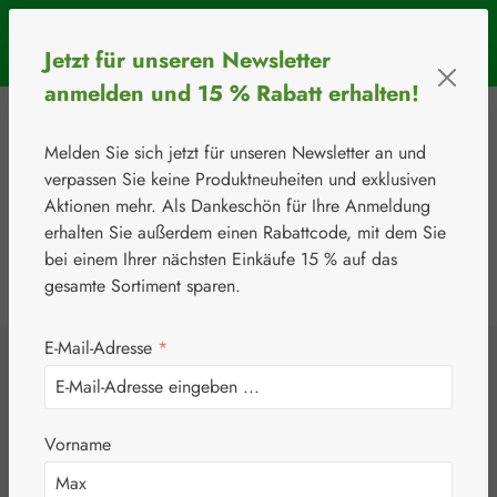
Zum Hauptinhalt springen
SOMMERAKTION: Bis 31. August 2026 erhalten Sie mit dem
Jetzt für unseren Newsletter
Rabattcode
BIOS5
5 € Rabatt ab einem Warenkorbwert von 50 €.
anmelden und 15 % Rabatt erhalten!
Melden Sie sich jetzt für unseren Newsletter an und
verpassen Sie keine Produktneuheiten und exklusiven
Aktionen mehr. Als Dankeschön für Ihre Anmeldung
erhalten Sie außerdem einen Rabattcode, mit dem Sie
bei einem Ihrer nächsten Einkäufe 15 % auf das
0
Werkzeugleiste anzeigen
Du hast 0 Produkte
gesamte Sortiment sparen.
E-Mail-Adresse
*
⚘
Handelsware
Nahrungsergänzungsmittel
Junek Europ-Vertrieb GmbH
Augen Schutz
Vorname