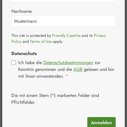
Chelat Junek
Kapseln
Nachname
This site is protected by
Friendly Captcha
and its
Privacy
Policy
and
Terms of Use
apply.
Datenschutz
Ich habe die
Datenschutzbestimmungen
zur
Bildergalerie überspringen
Kenntnis genommen und die
AGB
gelesen und bin
mit ihnen einverstanden.
*
Die mit einem Stern (*) markierten Felder sind
Pflichtfelder.
Anmelden