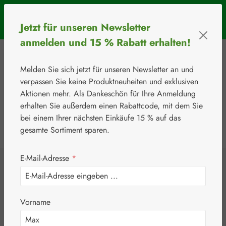
Zum Hauptinhalt springen
SOMMERAKTION: Bis 31. August 2026 erhalten Sie mit dem
Jetzt für unseren Newsletter
Rabattcode
BIOS5
5 € Rabatt ab einem Warenkorbwert von 50 €.
anmelden und 15 % Rabatt erhalten!
Melden Sie sich jetzt für unseren Newsletter an und
verpassen Sie keine Produktneuheiten und exklusiven
Aktionen mehr. Als Dankeschön für Ihre Anmeldung
erhalten Sie außerdem einen Rabattcode, mit dem Sie
bei einem Ihrer nächsten Einkäufe 15 % auf das
0
Werkzeugleiste anzeigen
Du hast 0 Produkte
gesamte Sortiment sparen.
E-Mail-Adresse
*
⚘
Handelsware
Nahrungsergänzungsmittel
Junek Europ-Vertrieb GmbH
Gluco Schutz
Vorname