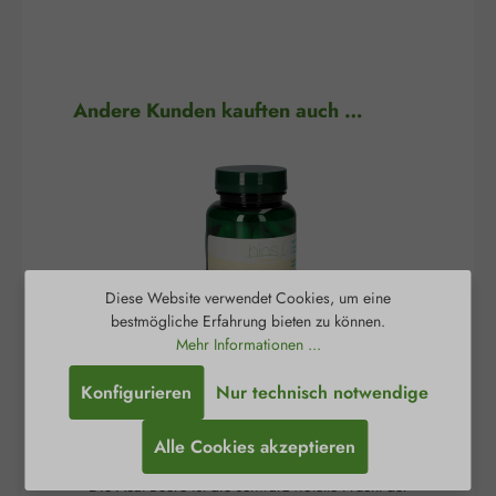
Produktgalerie überspringen
Andere Kunden kauften auch …
Diese Website verwendet Cookies, um eine
bestmögliche Erfahrung bieten zu können.
Mehr Informationen ...
Konfigurieren
Nur technisch notwendige
Acai 350 mg Kapseln
A
Alle Cookies akzeptieren
Die Acai-Beere ist die schwarz-violette Frucht der
Die