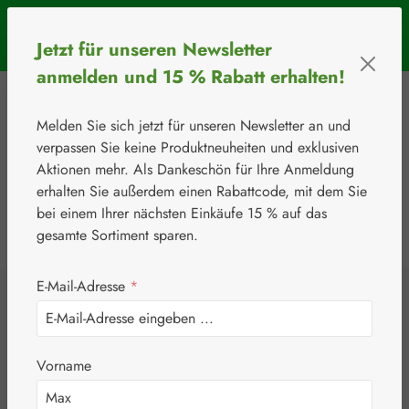
Zum Hauptinhalt springen
SOMMERAKTION: Bis 31. August 2026 erhalten Sie mit dem
Jetzt für unseren Newsletter
Rabattcode
BIOS5
5 € Rabatt ab einem Warenkorbwert von 50 €.
anmelden und 15 % Rabatt erhalten!
Melden Sie sich jetzt für unseren Newsletter an und
verpassen Sie keine Produktneuheiten und exklusiven
Aktionen mehr. Als Dankeschön für Ihre Anmeldung
erhalten Sie außerdem einen Rabattcode, mit dem Sie
bei einem Ihrer nächsten Einkäufe 15 % auf das
0
Werkzeugleiste anzeigen
Du hast 0 Produkte
gesamte Sortiment sparen.
E-Mail-Adresse
*
⚘
Handelsware
Nahrungsergänzungsmittel
Junek Europ-Vertrieb GmbH
Magen Schutz
Vorname