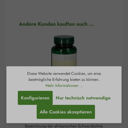
Produktgalerie überspringen
Andere Kunden kauften auch …
Diese Website verwendet Cookies, um eine
bestmögliche Erfahrung bieten zu können.
Mehr Informationen ...
Konfigurieren
Nur technisch notwendige
5-HTP 100 mg Kapseln
Alle Cookies akzeptieren
Griffonia simplicifolia ist die wissenschaftliche
Gr
Bezeichnung der afrikanischen Schwarzbohne.
Be