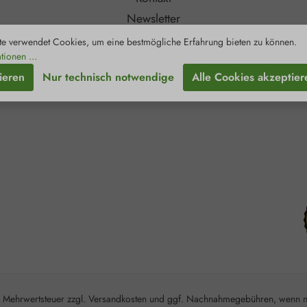
Newsletter
Zertifizierungen
e verwendet Cookies, um eine bestmögliche Erfahrung bieten zu können.
tionen ...
Retouren & Reklamationen
ieren
Nur technisch notwendige
Alle Cookies akzeptier
l. Mehrwertsteuer zzgl.
Versandkosten
und ggf. Nachnahmegebühren, wenn ni