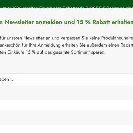
gust 2026 erhalten Sie mit dem Rabattcode
BIOS5
5 € Rabatt ab ein
en Newsletter anmelden und 15 % Rabatt erhalte
 für unseren Newsletter an und verpassen Sie keine Produktneuheit
ankeschön für Ihre Anmeldung erhalten Sie außerdem einen Rabat
sten Einkäufe 15 % auf das gesamte Sortiment sparen.
Botanicals
Naturstoffe
Topinambur
Gelenke
Q-10
⚘
Handelsware
Verbandsstoffe
er 7,5 x 7,5 cm Schau
Regulärer Prei