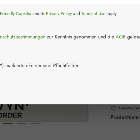
102,57
Preise inkl. M
Friendly Captcha
and its
Privacy Policy
and
Terms of Use
apply.
Artikel auf La
nschutzbestimmungen
zur Kenntnis genommen und die
AGB
gelese
Packungs
5 Stück
) markierten Felder sind Pflichtfelder.
Produkt 
Zum Merkzett
Produktnum