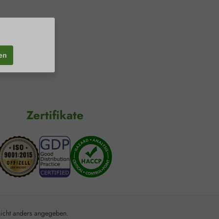
en
Zertifikate
cht anders angegeben.