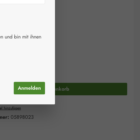
 €
wSt. zzgl. Versandkosten
ger.
n und bin mit ihnen
auswählen
größe
Anzahl: Gib den gewünschten Wert ein oder 
Anmelden
In den Warenkorb
el hinzufügen
mer:
05898023