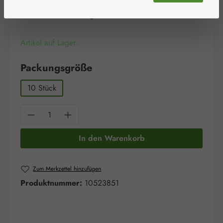
115,04 €
Preise inkl. MwSt. zzgl. Versandkosten
Artikel auf Lager.
auswählen
Packungsgröße
10 Stück
Produkt Anzahl: Gib den gewünschten Wert e
In den Warenkorb
Zum Merkzettel hinzufügen
Produktnummer:
10523851