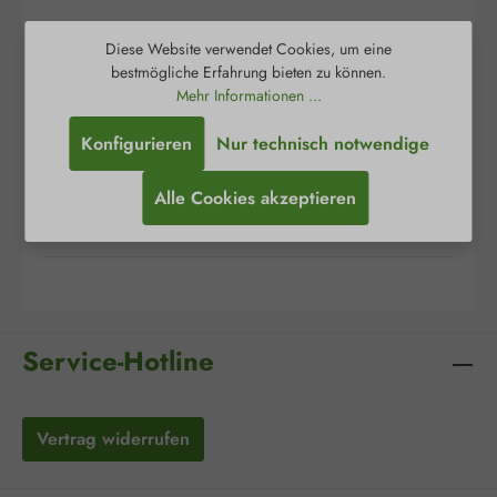
Diese Website verwendet Cookies, um eine
Beschreibung
bestmögliche Erfahrung bieten zu können.
Mehr Informationen ...
AQUACEL® Extra ist eine weiche, sterile, nicht
gewebte Wundauflage beziehungsweise
Konfigurieren
Nur technisch notwendige
Tamponade zur Versorgung exsudierender
Wu…
Mehr
Alle Cookies akzeptieren
Bewertungen
Service-Hotline
Vertrag widerrufen