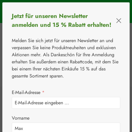
Zum Hauptinhalt springen
SOMMERAKTION: Bis 31. August 2026 erhalten Sie mit dem
Jetzt für unseren Newsletter
Rabattcode
BIOS5
5 € Rabatt ab einem Warenkorbwert von 50 €.
anmelden und 15 % Rabatt erhalten!
Melden Sie sich jetzt für unseren Newsletter an und
verpassen Sie keine Produktneuheiten und exklusiven
Aktionen mehr. Als Dankeschön für Ihre Anmeldung
erhalten Sie außerdem einen Rabattcode, mit dem Sie
bei einem Ihrer nächsten Einkäufe 15 % auf das
0
Werkzeugleiste anzeigen
Du hast 0 Produkte
gesamte Sortiment sparen.
E-Mail-Adresse
*
⚘
Handelsware
Verbandsstoffe
Aquacel® Extra 5 x
Vorname
5 cm Kompressen