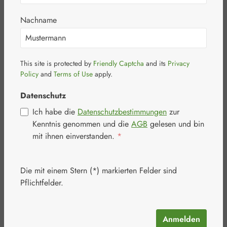
31 G 0,25 mm
Nachname
This site is protected by
Friendly Captcha
and its
Privacy
Policy
and
Terms of Use
apply.
Datenschutz
Bildergalerie überspringen
Ich habe die
Datenschutzbestimmungen
zur
Kenntnis genommen und die
AGB
gelesen und bin
mit ihnen einverstanden.
*
Die mit einem Stern (*) markierten Felder sind
Pflichtfelder.
Anmelden