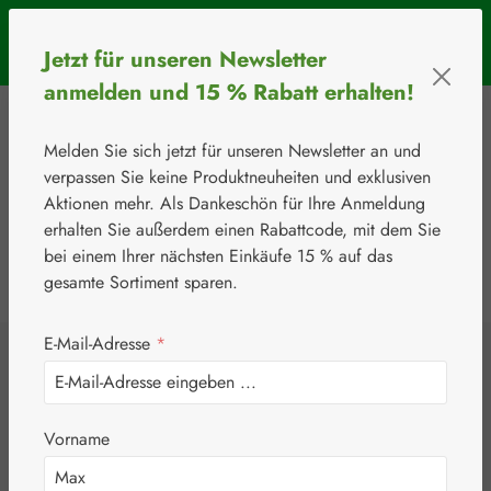
Zum Hauptinhalt springen
SOMMERAKTION: Bis 31. August 2026 erhalten Sie mit dem
Jetzt für unseren Newsletter
Rabattcode
BIOS5
5 € Rabatt ab einem Warenkorbwert von 50 €.
anmelden und 15 % Rabatt erhalten!
Melden Sie sich jetzt für unseren Newsletter an und
verpassen Sie keine Produktneuheiten und exklusiven
Aktionen mehr. Als Dankeschön für Ihre Anmeldung
erhalten Sie außerdem einen Rabattcode, mit dem Sie
bei einem Ihrer nächsten Einkäufe 15 % auf das
0
Werkzeugleiste anzeigen
Du hast 0 Produkte
gesamte Sortiment sparen.
E-Mail-Adresse
*
⚘
Handelsware
Verbandsstoffe
BD Ultra-Fine™
Vorname
Pen-Nadeln 5 mm