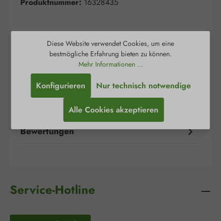
Produktnummer:
16328435
Diese Website verwendet Cookies, um eine
bestmögliche Erfahrung bieten zu können.
Mehr Informationen ...
Beschreibung
Konfigurieren
Nur technisch notwendige
BD Ultra-Fine™ Pen-Nadeln sind speziell für die
sichere und komfortable subkutane
Alle Cookies akzeptieren
Insulininjektion entwickelt und mit allen…
Mehr
Bewertungen
Service-Hotline