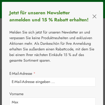
Zum Hauptinhalt springen
SOMMERAKTION: Bis 31. August 2026 erhalten Sie mit dem
Jetzt für unseren Newsletter
Rabattcode
BIOS5
5 € Rabatt ab einem Warenkorbwert von 50 €.
anmelden und 15 % Rabatt erhalten!
Melden Sie sich jetzt für unseren Newsletter an und
verpassen Sie keine Produktneuheiten und exklusiven
Aktionen mehr. Als Dankeschön für Ihre Anmeldung
erhalten Sie außerdem einen Rabattcode, mit dem Sie
bei einem Ihrer nächsten Einkäufe 15 % auf das
0
Werkzeugleiste anzeigen
Du hast 0 Produkte
gesamte Sortiment sparen.
E-Mail-Adresse
*
⚘
Handelsware
Verbandsstoffe
Curapor®
Vorname
Wundverband