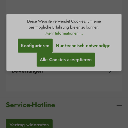
Diese Website verwendet Cookies, um eine
Beschreibung
bestmögliche Erfahrung bieten zu können.
Mehr Informationen ...
Curapor® ist ein steriler chirurgischer
Wundverband zur sicheren Versorgung von
Konfigurieren
Nur technisch notwendige
postoperativen Wunden sowie kleineren
Verlet…
Mehr
Alle Cookies akzeptieren
Bewertungen
Service-Hotline
Vertrag widerrufen