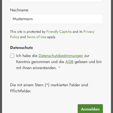
steril 5 x 7 cm
Nachname
This site is protected by
Friendly Captcha
and its
Privacy
Bildergalerie überspringen
Policy
and
Terms of Use
apply.
Datenschutz
Ich habe die
Datenschutzbestimmungen
zur
Kenntnis genommen und die
AGB
gelesen und bin
mit ihnen einverstanden.
*
Die mit einem Stern (*) markierten Felder sind
Pflichtfelder.
Anmelden