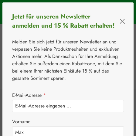
Zum Hauptinhalt springen
SOMMERAKTION: Bis 31. August 2026 erhalten Sie mit dem
Jetzt für unseren Newsletter
Rabattcode
BIOS5
5 € Rabatt ab einem Warenkorbwert von 50 €.
anmelden und 15 % Rabatt erhalten!
Melden Sie sich jetzt für unseren Newsletter an und
verpassen Sie keine Produktneuheiten und exklusiven
Aktionen mehr. Als Dankeschön für Ihre Anmeldung
erhalten Sie außerdem einen Rabattcode, mit dem Sie
bei einem Ihrer nächsten Einkäufe 15 % auf das
0
Werkzeugleiste anzeigen
Du hast 0 Produkte
gesamte Sortiment sparen.
E-Mail-Adresse
*
⚘
Handelsware
Verbandsstoffe
Mefix® Fixiervlies
Vorname
15 cm x 10 m