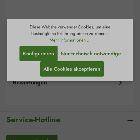
Diese Website verwendet Cookies, um eine
bestmögliche Erfahrung bieten zu können.
Beschreibung
Mehr Informationen ...
Mefix® ist ein selbstklebendes Fixiervlies zur
Konfigurieren
Nur technisch notwendige
sicheren und großflächigen Fixierung von
Wundauflagen, Kompressen und medizin…
Alle Cookies akzeptieren
Mehr
Bewertungen
Service-Hotline