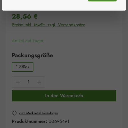
Regulärer Preis:
28,56 €
Preise inkl. MwSt. zzgl. Versandkosten
Artikel auf Lager.
auswählen
Packungsgröße
1 Stück
Produkt Anzahl: Gib den gewünschten Wert e
In den Warenkorb
Zum Merkzettel hinzufügen
Produktnummer:
00695491