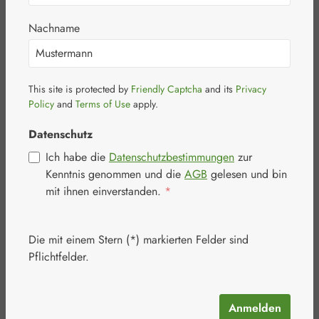
Nachname
This site is protected by
Friendly Captcha
and its
Privacy
Policy
and
Terms of Use
apply.
Datenschutz
Ich habe die
Datenschutzbestimmungen
zur
Kenntnis genommen und die
AGB
gelesen und bin
mit ihnen einverstanden.
*
Vitamin B Komplex + Folsäure
Kapseln
Die mit einem Stern (*) markierten Felder sind
Packungsgröße:
100 Kapseln
Pflichtfelder.
Vitamin B Komplex + Folsäure Bios Kapseln enthalten die
optimale Kombination aus Vitamin B1, B6, Folsäure
(Vitamin B9) und Vitamin B12. Diese wasserlöslichen
Vitamine können im Körper nicht langfristig gespeichert
Anmelden
werden. Folsäure kommt vor allem in grünem Blattgemüse,
Inhalt:
0.027 Kilogramm
(603,70 € / 1 Kilogramm)