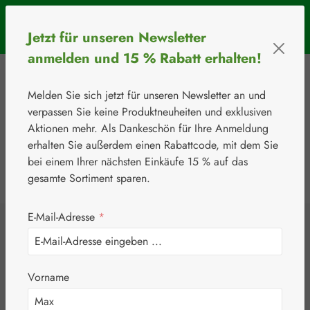
Zum Hauptinhalt springen
SOMMERAKTION: Bis 31. August 2026 erhalten Sie mit dem
Jetzt für unseren Newsletter
Rabattcode
BIOS5
5 € Rabatt ab einem Warenkorbwert von 50 €.
anmelden und 15 % Rabatt erhalten!
Melden Sie sich jetzt für unseren Newsletter an und
verpassen Sie keine Produktneuheiten und exklusiven
Aktionen mehr. Als Dankeschön für Ihre Anmeldung
erhalten Sie außerdem einen Rabattcode, mit dem Sie
bei einem Ihrer nächsten Einkäufe 15 % auf das
0
Werkzeugleiste anzeigen
Du hast 0 Produkte
gesamte Sortiment sparen.
E-Mail-Adresse
*
Unsere Topseller
Vorname