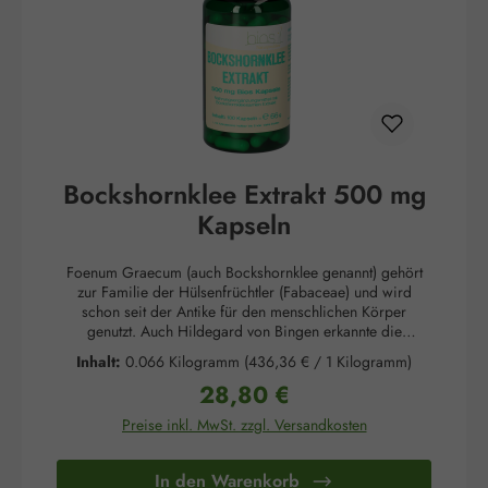
Calciumcarbonat, Eisenoxide und Eisenhydroxide,
Brillantblau FCF *Kapselhülle Hinweise: Die angegebene
empfohlene Verzehrempfehlung darf nicht überschritten
werden. Nahrungsergänzungsmittel dürfen nicht als Ersatz
für eine ausgewogene und abwechslungsreiche
Ernährung verwendet werden. Außerhalb der Reichweite
von kleinen Kindern bei Raumtemperatur trocken lagern.
Glutenfrei. Lactosefrei. Hefefrei.
Bockshornklee Extrakt 500 mg
Kapseln
Packungsgröße:
100 Kapseln
Foenum Graecum (auch Bockshornklee genannt) gehört
zur Familie der Hülsenfrüchtler (Fabaceae) und wird
schon seit der Antike für den menschlichen Körper
genutzt. Auch Hildegard von Bingen erkannte die
Heilkräfte dieser Pflanze. In den Samen ist Steroidsaponin
Inhalt:
0.066 Kilogramm
(436,36 € / 1 Kilogramm)
enthalten. Auf Grund dieses Phytoinhaltsstoffes kommt
28,80 €
Bockshornklee auch als Anregungsmittel zum
Regulärer Preis:
Einsatz.Anwendungsgebiete: Unterstützend als
Preise inkl. MwSt. zzgl. Versandkosten
AnregungsmittelVerzehrempfehlung:Erwachsene: 2 x 3
Kapseln vor der Mahlzeit mit Flüssigkeit einnehmen.6
Kapseln enthalten 3000 mg Bockshornkleesamen Extrakt
In den Warenkorb