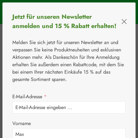
Zum Hauptinhalt springen
SOMMERAKTION: Bis 31. August 2026 erhalten Sie mit dem
Jetzt für unseren Newsletter
Rabattcode
BIOS5
5 € Rabatt ab einem Warenkorbwert von 50 €.
anmelden und 15 % Rabatt erhalten!
Melden Sie sich jetzt für unseren Newsletter an und
verpassen Sie keine Produktneuheiten und exklusiven
Aktionen mehr. Als Dankeschön für Ihre Anmeldung
erhalten Sie außerdem einen Rabattcode, mit dem Sie
bei einem Ihrer nächsten Einkäufe 15 % auf das
0
Werkzeugleiste anzeigen
Du hast 0 Produkte
gesamte Sortiment sparen.
E-Mail-Adresse
*
⚘
Handelsware
Kosmetika
Cetaphil®
Cetaphil® Pro
Vorname
ItchControl