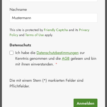
Handreinigung
Nachname
This site is protected by
Friendly Captcha
and its
Privacy
Bildergalerie überspringen
Policy
and
Terms of Use
apply.
Datenschutz
Ich habe die
Datenschutzbestimmungen
zur
Kenntnis genommen und die
AGB
gelesen und bin
mit ihnen einverstanden.
*
Die mit einem Stern (*) markierten Felder sind
Pflichtfelder.
Verkaufspreis:
17,77 €
%
Regulärer Preis:
19,75 €
(10.03% gespart)
Inhalt:
0.5 Liter
(35,54 € / 1 Liter)
Anmelden