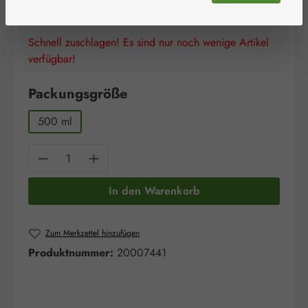
Preise inkl. MwSt. zzgl. Versandkosten
Schnell zuschlagen! Es sind nur noch wenige Artikel
verfügbar!
auswählen
Packungsgröße
500 ml
Produkt Anzahl: Gib den gewünschten Wert e
In den Warenkorb
Zum Merkzettel hinzufügen
Produktnummer:
20007441