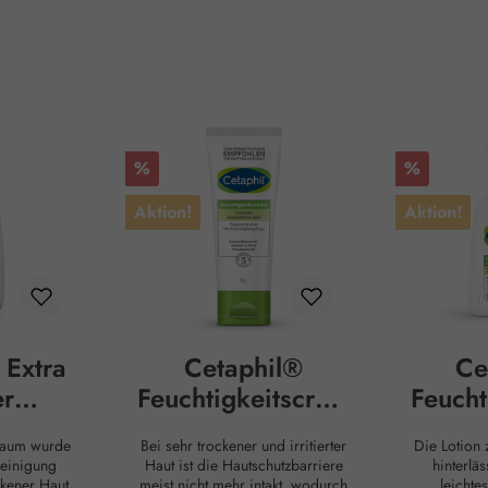
Rabatt
Rabatt
%
%
Aktion!
Aktion!
 Extra
Cetaphil®
Ce
er
Feuchtigkeitscrem
Feucht
sschau
e
haum wurde
Bei sehr trockener und irritierter
Die Lotion 
Reinigung
Haut ist die Hautschutzbarriere
hinterläs
ckener Haut
meist nicht mehr intakt, wodurch
leichte