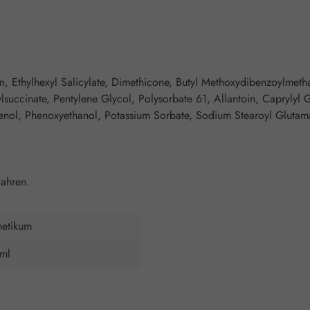
n, Ethylhexyl Salicylate, Dimethicone, Butyl Methoxydibenzoylmeth
ylsuccinate, Pentylene Glycol, Polysorbate 61, Allantoin, Capryly
henol, Phenoxyethanol, Potassium Sorbate, Sodium Stearoyl Glutam
ahren.
etikum
ml