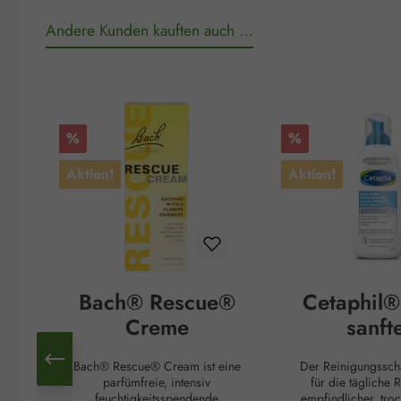
Andere Kunden kauften auch …
Produktgalerie überspringen
Rabatt
Rabatt
%
%
Aktion!
Aktion!
Bach® Rescue®
Cetaphil®
Creme
sanft
Reinigung
Bach® Rescue® Cream ist eine
Der Reinigungssc
m
parfümfreie, intensiv
für die tägliche 
feuchtigkeitsspendende
empfindlicher, tro