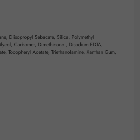
ane, Diisopropyl Sebacate, Silica, Polymethyl
l Glycol, Carbomer, Dimethiconol, Disodium EDTA,
ate, Tocopheryl Acetate, Triethanolamine, Xanthan Gum,