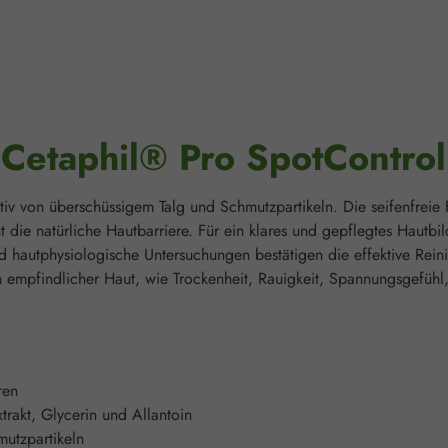
"Cetaphil® Pro SpotContro
iv von überschüssigem Talg und Schmutzpartikeln. Die seifenfreie F
nt die natürliche Hautbarriere. Für ein klares und gepflegtes Hautb
hautphysiologische Untersuchungen bestätigen die effektive Reini
 empfindlicher Haut, wie Trockenheit, Rauigkeit, Spannungsgefühl,
ren
xtrakt, Glycerin und Allantoin
mutzpartikeln