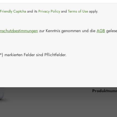
15,21 
Inhalt:
0.235 Lit
Friendly Captcha
and its
Privacy Policy
and
Terms of Use
apply.
Preise inkl. M
Packungs
nschutzbestimmungen
zur Kenntnis genommen und die
AGB
gelese
235 ml
Produkt 
) markierten Felder sind Pflichtfelder.
Zum Merkzett
Produktnum