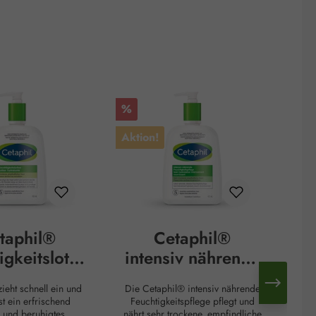
Rabatt
Rab
%
%
Aktion!
Akt
taphil®
Cetaphil®
igkeitslotio
intensiv nährende
n
Feuchtigkeitspfle
zieht schnell ein und
Die Cetaphil® intensiv nährende
ge
st ein erfrischend
Feuchtigkeitspflege pflegt und
Ta
s und beruhigtes
nährt sehr trockene, empfindliche
f