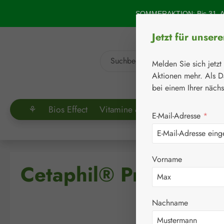
um Hauptinhalt springen
Zur Suche springen
SOMMERAKTION: Bis 31. Au
Jetzt für unser
Melden Sie sich jetzt
Aktionen mehr. Als D
bei einem Ihrer näch
⚘
Bios Effect
Vitamine & Co.
Aminosäuren
E-Mail-Adresse
*
Vorname
Cetaphil® Pro SpotC
Nachname
Bildergalerie überspringen