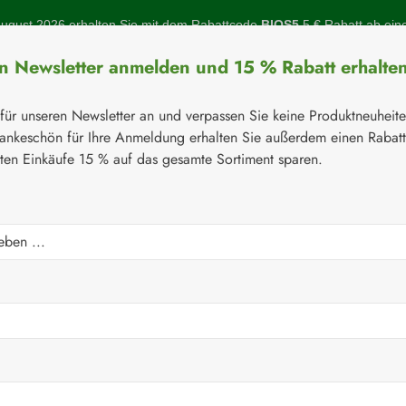
gust 2026 erhalten Sie mit dem Rabattcode
BIOS5
5 € Rabatt ab ein
en Newsletter anmelden und 15 % Rabatt erhalte
 für unseren Newsletter an und verpassen Sie keine Produktneuheit
ankeschön für Ihre Anmeldung erhalten Sie außerdem einen Rabat
sten Einkäufe 15 % auf das gesamte Sortiment sparen.
Botanicals
Naturstoffe
Topinambur
Gelenke
Q-10
⚘
Handelsware
Kosmetika
Cetaphil®
ontrol Reinigungsschau
Verkaufspreis: